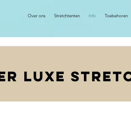
Over ons
Stretchtenten
Info
Toebehoren
Team
er luxe stret
dication. Expertise. Passi