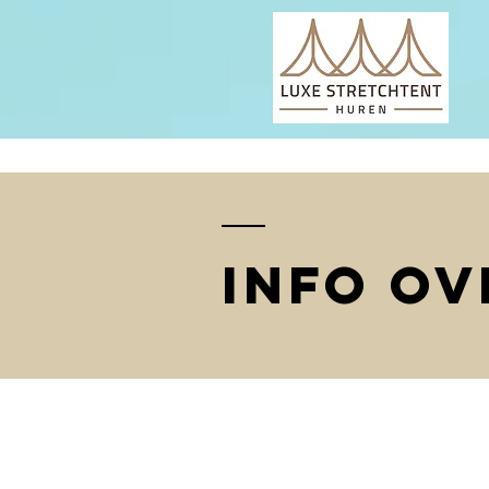
INfo ov
De